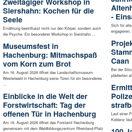
Zweitägiger Workshop in
Alten
Siershahn: Kochen für die
- Ein
Seele
Sich für alt
Ernährung beeinflusst nicht nur den Körper, sondern auch
engagieren, 
die Psyche. Ein besonderer Workshop in Siershahn ...
Projek
Museumsfest in
Stamm
Hachenburg: Mitmachspaß
Caan
vom Korn zum Brot
Bei der Sit
Am 16. August 2026 öffnet das Landschaftsmuseum
plädierten a
Westerwald in Hachenburg seine Türen für ein besonderes
...
Ermit
Einblicke in die Welt der
Poliz
Forstwirtschaft: Tag der
straf
offenen Tür in Hachenburg
Laut einer 
Koblenz läuf
Am 16. August 2026 öffnet das Forstamt Hachenburg
gemeinsam mit dem Waldbildungszentrum Rheinland-Pfalz
100 J