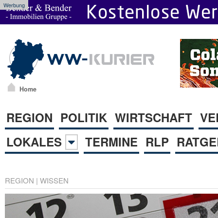
Werbung
Home
REGION
POLITIK
WIRTSCHAFT
VE
LOKALES
TERMINE
RLP
RATGE
REGION
|
WISSEN