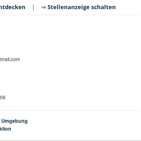
entdecken
| ⇒
Stellenanzeige schalten
mail.com
 06
& Umgebung
ktion