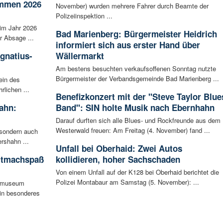
ammen 2026
November) wurden mehrere Fahrer durch Beamte der
Polizeiinspektion ...
im Jahr 2026
Bad Marienberg: Bürgermeister Heidrich
r Absage ...
informiert sich aus erster Hand über
Ignatius-
Wällermarkt
Am bestens besuchten verkaufsoffenen Sonntag nutzte
Bürgermeister der Verbandsgemeinde Bad Marienberg ...
ein des
rlichen ...
Benefizkonzert mit der "Steve Taylor Blue
ahn:
Band": SIN holte Musik nach Ebernhahn
Darauf durften sich alle Blues- und Rockfreunde aus dem
Westerwald freuen: Am Freitag (4. November) fand ...
 sondern auch
rshahn ...
Unfall bei Oberhaid: Zwei Autos
itmachspaß
kollidieren, hoher Sachschaden
Von einem Unfall auf der K128 bei Oberhaid berichtet die
Polizei Montabaur am Samstag (5. November): ...
tsmuseum
ein besonderes