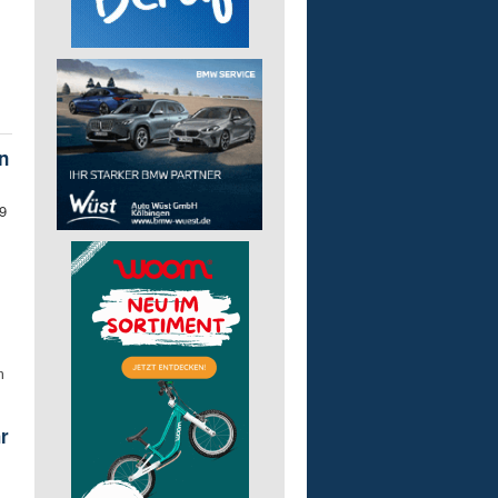
n
9
m
r