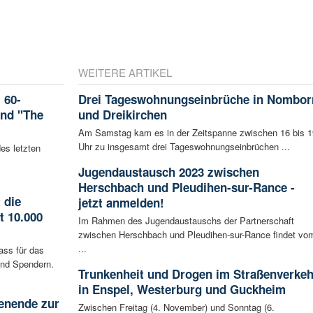
WEITERE ARTIKEL
 60-
Drei Tageswohnungseinbrüche in Nombor
and "The
und Dreikirchen
Am Samstag kam es in der Zeitspanne zwischen 16 bis 1
Uhr zu insgesamt drei Tageswohnungseinbrüchen ...
es letzten
Jugendaustausch 2023 zwischen
Herschbach und Pleudihen-sur-Rance -
 die
jetzt anmelden!
t 10.000
Im Rahmen des Jugendaustauschs der Partnerschaft
zwischen Herschbach und Pleudihen-sur-Rance findet vo
...
ass für das
nd Spendern.
Trunkenheit und Drogen im Straßenverkeh
in Enspel, Westerburg und Guckheim
enende zur
Zwischen Freitag (4. November) und Sonntag (6.