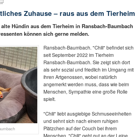
ütliches Zuhause – raus aus dem Tierheim
e alte Hündin aus dem Tierheim in Ransbach-Baumbach
eressenten können sich gerne melden.
Ransbach-Baumbach. "Chili" befindet sich
seit September 2022 im Tierheim
Ransbach-Baumbach. Sie zeigt sich dort
als sehr sozial und friedlich im Umgang mit
ihren Artgenossen, wobei natürlich
angemerkt werden muss, dass wie beim
Menschen, Sympathie eine große Rolle
spielt.
"Chili" liebt ausgiebige Schmuseeinheiten
und sehnt sich nach einem ruhigen
Plätzchen auf der Couch bei ihrem
Baumbach
Menschen. "Chili" geht gut an der Leine,