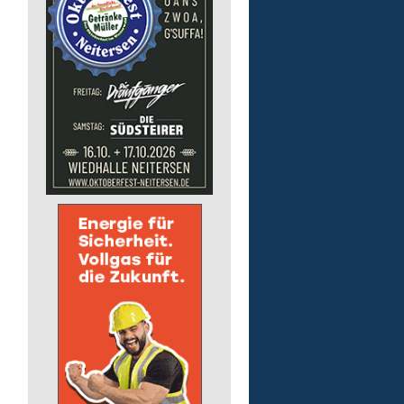
Pädagogische Fachkraft
für die Wohnstätte
Lebenshilfe im Landkreis Altenk
GmbH
57632 Flammersfeld