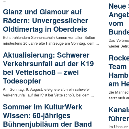
Neue
Glanz und Glamour auf
Angeb
Rädern: Unvergesslicher
vom
Oldtimertag in Oberdreis
Bunde
Bei strahlendem Sonnenschein kamen von allen Seiten
Das Verbrec
mindestens 20 Jahre alte Fahrzeuge am Sonntag, dem ...
wieder Betrü
Aktualisierung: Schwerer
Rocke
Verkehrsunfall auf der K19
Team 
bei Vettelschoß – zwei
Hambu
Todesopfer
am H
Am Sonntag, 9. August, ereignete sich ein schwerer
Die Mannsch
Verkehrsunfall auf der K19 bei Vettelschoß, bei dem ...
setzt sich a
Sommer im KulturWerk
Kanal
Wissen: 60-jähriges
führe
Bühnenjubiläum der Band
Im Unnauer 