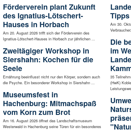
Förderverein plant Zukunft
Lande
des Ignatius-Lötschert-
Tipps
Hauses in Horbach
Am 30. Okto
Verbraucher
Am 20. August 2026 trifft sich der Förderverein des
Ignatius-Lötschert-Hauses in Horbach zur jährlichen ...
Die b
Zweitägiger Workshop in
im We
Siershahn: Kochen für die
Lande
Seele
Kamme
Ernährung beeinflusst nicht nur den Körper, sondern auch
35 Teilneh
die Psyche. Ein besonderer Workshop in Siershahn ...
(HwK) Kobl
Leistungswe
Museumsfest in
Umwe
Hachenburg: Mitmachspaß
Naturs
vom Korn zum Brot
präse
Am 16. August 2026 öffnet das Landschaftsmuseum
"Natu
Westerwald in Hachenburg seine Türen für ein besonderes