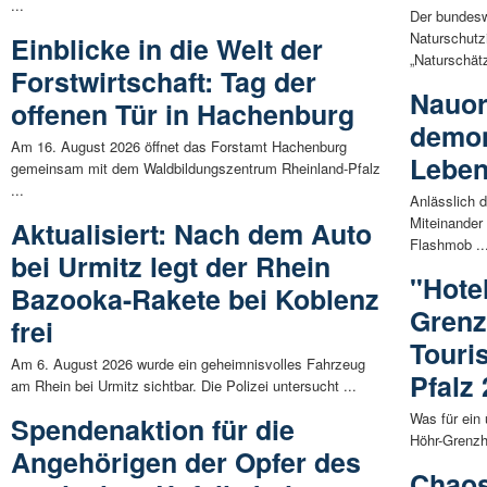
...
Der bundes
Naturschutzi
Einblicke in die Welt der
„Naturschätz
Forstwirtschaft: Tag der
Nauor
offenen Tür in Hachenburg
demon
Am 16. August 2026 öffnet das Forstamt Hachenburg
Leben
gemeinsam mit dem Waldbildungszentrum Rheinland-Pfalz
...
Anlässlich d
Miteinander
Aktualisiert: Nach dem Auto
Flashmob ..
bei Urmitz legt der Rhein
"Hote
Bazooka-Rakete bei Koblenz
Grenz
frei
Touri
Am 6. August 2026 wurde ein geheimnisvolles Fahrzeug
Pfalz
am Rhein bei Urmitz sichtbar. Die Polizei untersucht ...
Was für ein 
Spendenaktion für die
Höhr-Grenzh
Angehörigen der Opfer des
Chaos