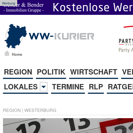
Werbung
Home
REGION
POLITIK
WIRTSCHAFT
VE
LOKALES
TERMINE
RLP
RATGE
REGION
|
WESTERBURG