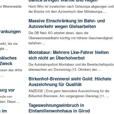
er Westerwalds
Hoch Wim ist inzwischen nach Osteuropa abgezogen und
die Brücke mit dem Azorenhoch über Mitteleuropa ...
Massive Einschränkung im Bahn- und
Autoverkehr wegen Gleisarbeiten
krankungen
Die DB Netz AG arbeitet daran, dass die
Oberwesterwaldbahn künftig mit höherer Geschwindigkeit
befahren ...
rkt, bis sie
bt ...
Montabaur: Mehrere Lkw-Fahrer hielten
päisches
sich nicht an Überholverbot
 Zweck
Die Autobahnpolizei Montabaur und die Bereitschaftspoliz
überwachten am Donnerstag (13. Oktober) den ...
ssen das dritte
...
Birkenhof-Brennerei sieht Gold: Höchste
Auszeichnung für Qualität
urg vor
ANZEIGE | Eine ganz besondere Auszeichnung für die
Birkenhof-Brennerei. Am vergangenen Dienstag (11. ...
rufe von
ben. Diese ...
Tageswohnungseinbruch in
n im
Einfamilienwohnhaus in Girod