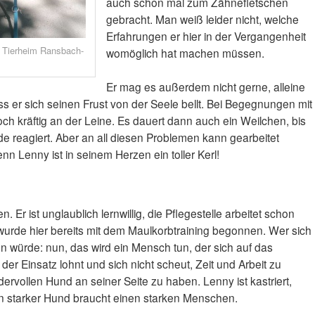
auch schon mal zum Zähnefletschen
gebracht. Man weiß leider nicht, welche
Erfahrungen er hier in der Vergangenheit
: Tierheim Ransbach-
womöglich hat machen müssen.
Er mag es außerdem nicht gerne, alleine
s er sich seinen Frust von der Seele bellt. Bei Begegnungen mit
ch kräftig an der Leine. Es dauert dann auch ein Weilchen, bis
e reagiert. Aber an all diesen Problemen kann gearbeitet
nn Lenny ist in seinem Herzen ein toller Kerl!
n. Er ist unglaublich lernwillig, die Pflegestelle arbeitet schon
 wurde hier bereits mit dem Maulkorbtraining begonnen. Wer sich
n würde: nun, das wird ein Mensch tun, der sich auf das
 der Einsatz lohnt und sich nicht scheut, Zeit und Arbeit zu
rvollen Hund an seiner Seite zu haben. Lenny ist kastriert,
Ein starker Hund braucht einen starken Menschen.