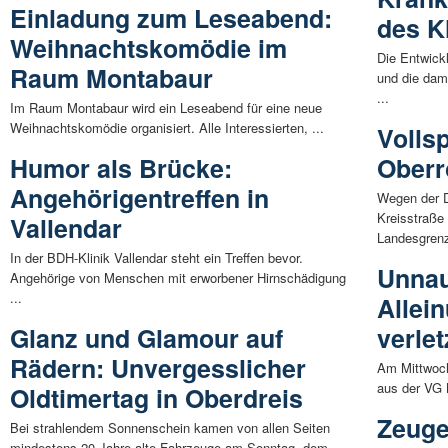
Einladung zum Leseabend:
des K
Weihnachtskomödie im
Die Entwick
Raum Montabaur
und die dam
...
Im Raum Montabaur wird ein Leseabend für eine neue
Weihnachtskomödie organisiert. Alle Interessierten, ...
Volls
Humor als Brücke:
Oberr
Angehörigentreffen in
Wegen der D
Kreisstraße
Vallendar
Landesgrenz
In der BDH-Klinik Vallendar steht ein Treffen bevor.
Unnau
Angehörige von Menschen mit erworbener Hirnschädigung
...
Allei
Glanz und Glamour auf
verlet
Rädern: Unvergesslicher
Am Mittwoch
aus der VG 
Oldtimertag in Oberdreis
Zeuge
Bei strahlendem Sonnenschein kamen von allen Seiten
mindestens 20 Jahre alte Fahrzeuge am Sonntag, dem ...