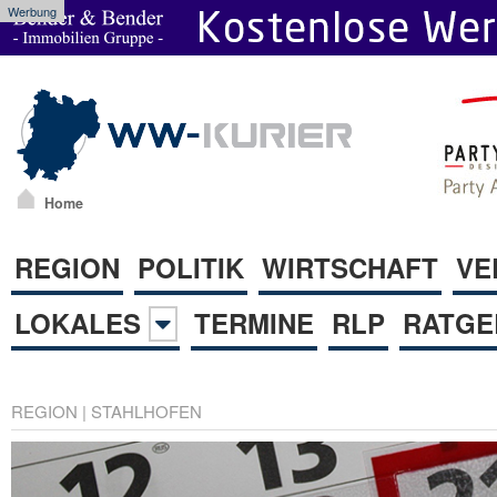
Werbung
Home
REGION
POLITIK
WIRTSCHAFT
VE
LOKALES
TERMINE
RLP
RATGE
REGION
|
STAHLHOFEN