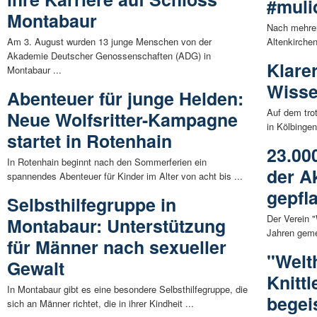
#muli
Montabaur
Nach mehrer
Am 3. August wurden 13 junge Menschen von der
Altenkirchen
Akademie Deutscher Genossenschaften (ADG) in
Klare
Montabaur ...
Wisse
Abenteuer für junge Helden:
Auf dem tro
Neue Wolfsritter-Kampagne
in Kölbingen
startet in Rotenhain
23.00
In Rotenhain beginnt nach den Sommerferien ein
der A
spannendes Abenteuer für Kinder im Alter von acht bis ...
gepfl
Selbsthilfegruppe in
Der Verein "
Montabaur: Unterstützung
Jahren geme
für Männer nach sexueller
"Welt
Gewalt
Knitt
In Montabaur gibt es eine besondere Selbsthilfegruppe, die
begei
sich an Männer richtet, die in ihrer Kindheit ...