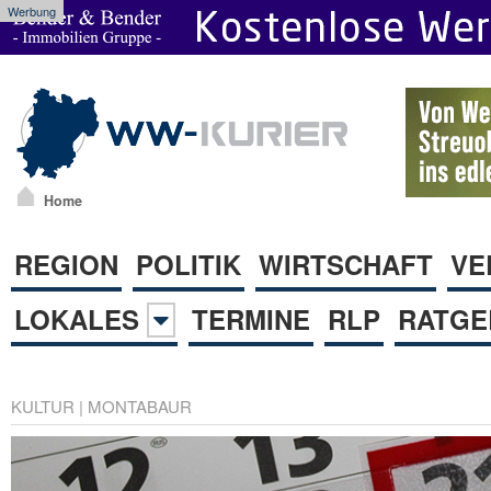
Werbung
Home
REGION
POLITIK
WIRTSCHAFT
VE
LOKALES
TERMINE
RLP
RATGE
KULTUR
|
MONTABAUR