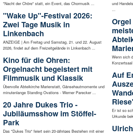
"Nacht der Chöre" statt, ein Event, das Chormusik ...
und Handels
...
"Wake Up"-Festival 2026:
Orgel
Zwei Tage Musik in
meist
Linkenbach
Abtei
ANZEIGE | Am Freitag und Samstag, 21. und 22. August
Marie
2026, findet auf dem Freizeitgelände in Linkenbach ...
Wenn sich di
Kino für die Ohren:
Konzertsaal
Orgelnacht begeistert mit
Auf E
Filmmusik und Klassik
Ausze
Übervolle Abteikirche Marienstatt, Gänsehautmomente und
Wand
minutenlange Standing Ovations - Werner Parecker ...
Riese
20 Jahre Dukes Trio -
Er ist so sc
Jubiläumsshow im Stöffel-
Urkunde be
Park
Ulric
Das "Dukes Trio" feiert sein 20-jähriges Bestehen mit einer