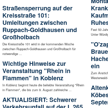
Monta
Straßensperrung auf der
Krank
Kreisstraße 101:
Kaufm
Umleitungen zwischen
Ruhe
Ruppach-Goldhausen und
Fast 50 Jah
Unter Würdi
Großholbach
"O'zap
Die Kreisstraße 101 wird in der kommenden Woche
zwischen Ruppach-Goldhausen und Großholbach für
Brauer
notwendige ...
Hache
Wichtige Hinweise zur
ein
Veranstaltung "Rhein in
Zum Anstich
Flammen" in Koblenz
Westerwald-B
In Koblenz beginnt heute die beliebte Veranstaltung "Rhein
Alten
in Flammen", die bis zum 9. August zahlreiche ...
Köbes
AKTUALISIERT: Schwerer
Sept
Verkehrsunfall auf der L 265