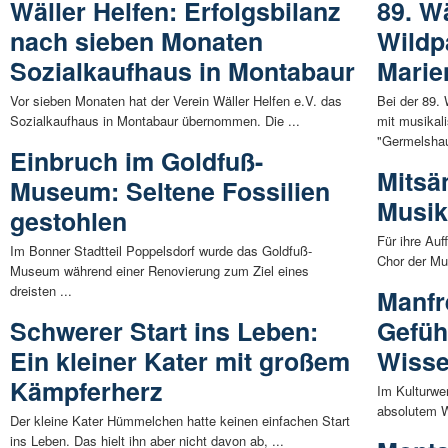
Wäller Helfen: Erfolgsbilanz
89. W
nach sieben Monaten
Wildp
Sozialkaufhaus in Montabaur
Marie
Vor sieben Monaten hat der Verein Wäller Helfen e.V. das
Bei der 89.
Sozialkaufhaus in Montabaur übernommen. Die ...
mit musikal
"Germelshau
Einbruch im Goldfuß-
Mitsä
Museum: Seltene Fossilien
Musik
gestohlen
Für ihre Au
Im Bonner Stadtteil Poppelsdorf wurde das Goldfuß-
Chor der Mus
Museum während einer Renovierung zum Ziel eines
dreisten ...
Manfr
Schwerer Start ins Leben:
Gefüh
Ein kleiner Kater mit großem
Wisse
Kämpferherz
Im Kulturwer
absolutem W
Der kleine Kater Hümmelchen hatte keinen einfachen Start
ins Leben. Das hielt ihn aber nicht davon ab, ...