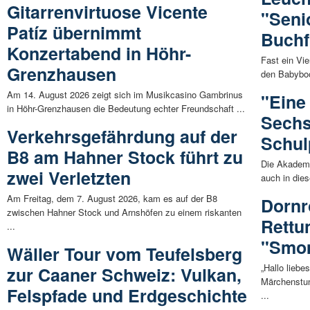
Gitarrenvirtuose Vicente
"Seni
Patíz übernimmt
Buchf
Konzertabend in Höhr-
Fast ein Vi
Grenzhausen
den Babyboo
Am 14. August 2026 zeigt sich im Musikcasino Gambrinus
"Eine
in Höhr-Grenzhausen die Bedeutung echter Freundschaft ...
Sechs
Verkehrsgefährdung auf der
Schul
B8 am Hahner Stock führt zu
Die Akademi
zwei Verletzten
auch in die
Am Freitag, dem 7. August 2026, kam es auf der B8
Dornr
zwischen Hahner Stock und Arnshöfen zu einem riskanten
Rettu
...
"Smo
Wäller Tour vom Teufelsberg
„Hallo liebe
zur Caaner Schweiz: Vulkan,
Märchenstun
Felspfade und Erdgeschichte
...