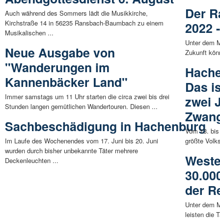
Der R
Auch während des Sommers lädt die Musikkirche,
Kirchstraße 14 in 56235 Ransbach-Baumbach zu einem
2022 
Musikalischen ...
Unter dem M
Neue Ausgabe von
Zukunft kön
"Wanderungen im
Hache
Kannenbäcker Land"
Das i
Immer samstags um 11 Uhr starten die circa zwei bis drei
zwei 
Stunden langen gemütlichen Wandertouren. Diesen ...
Zwan
Sachbeschädigung in Hachenburg
Vom 13. bis
Im Laufe des Wochenendes vom 17. Juni bis 20. Juni
größte Volks
wurden durch bisher unbekannte Täter mehrere
Weste
Deckenleuchten ...
30.000
der R
Unter dem M
leisten die 