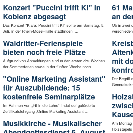
Konzert "Puccini trifft KI" in
61 Ma
Koblenz abgesagt
an de
Das Konzert "Klara: Puccini trifft KI" sollte am Samstag, 5.
Ob in zwei o
Juli, in der Rhein-Mosel-Halle stattfinden. ...
verschieden
Waldritter-Ferienspiele
Kreis
bieten noch freie Plätze
Alten
mit d
Aufgrund von Abmeldungen sind in den ersten drei Wochen
der Sommerferien sowie in der fünften Woche noch ...
konfro
"Online Marketing Assistant"
Der Begriff
Generalsekr
für Auszubildende: 15
kostenfreie Seminarplätze
Holzs
zwisc
Im Rahmen von „Fit in die Lehre“ findet der geförderte
Zertifikatslehrgang „Online Marketing Assistant ...
Kaus
Musikkirche - Musikalischer
Am Montag (
Holzstapels
Abendgottesdienst 6. August