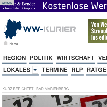
Werbung
Home
REGION
POLITIK
WIRTSCHAFT
VE
LOKALES
TERMINE
RLP
RATGE
KURZ BERICHTET
|
BAD MARIENBERG