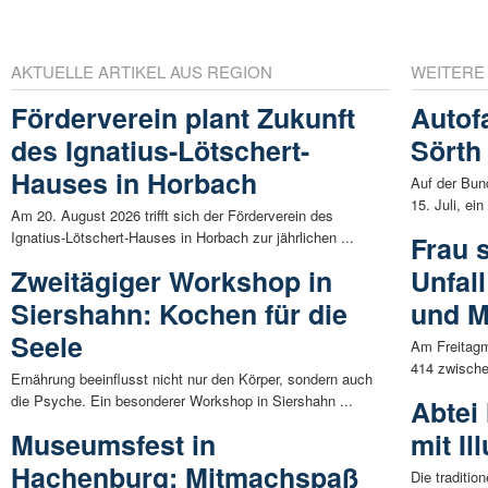
AKTUELLE ARTIKEL AUS REGION
WEITERE
Förderverein plant Zukunft
Autofa
des Ignatius-Lötschert-
Sörth
Hauses in Horbach
Auf der Bun
15. Juli, ei
Am 20. August 2026 trifft sich der Förderverein des
Ignatius-Lötschert-Hauses in Horbach zur jährlichen ...
Frau 
Zweitägiger Workshop in
Unfal
Siershahn: Kochen für die
und M
Seele
Am Freitagm
414 zwische
Ernährung beeinflusst nicht nur den Körper, sondern auch
die Psyche. Ein besonderer Workshop in Siershahn ...
Abtei
Museumsfest in
mit I
Hachenburg: Mitmachspaß
Die traditio