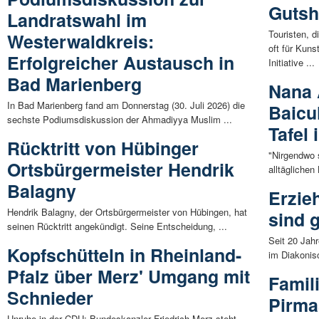
Gutsh
Landratswahl im
Touristen, 
Westerwaldkreis:
oft für Kuns
Erfolgreicher Austausch in
Initiative ...
Bad Marienberg
Nana 
In Bad Marienberg fand am Donnerstag (30. Juli 2026) die
Baicu
sechste Podiumsdiskussion der Ahmadiyya Muslim ...
Tafel
Rücktritt von Hübinger
"Nirgendwo 
Ortsbürgermeister Hendrik
alltäglichen
Balagny
Erzie
Hendrik Balagny, der Ortsbürgermeister von Hübingen, hat
sind g
seinen Rücktritt angekündigt. Seine Entscheidung, ...
Seit 20 Jah
Kopfschütteln in Rheinland-
im Diakonis
Pfalz über Merz' Umgang mit
Famil
Schnieder
Pirma
Unruhe in der CDU: Bundeskanzler Friedrich Merz steht