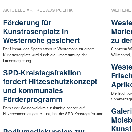
AKTUELLE ARTIKEL AUS POLITIK
WEITERE
Förderung für
Weste
Kunstrasenplatz in
Marie
Westernohe gesichert
zu de
Der Umbau des Sportplatzes in Westernohe zu einem
Siebzehn W
Kunstrasenplatz wird durch die Unterstützung der
Willmenrod,
Landesregierung ...
Weste
SPD-Kreistagsfraktion
Frisc
fordert Hitzeschutzkonzept
Aprik
und kommunales
Die fruchtig
Förderprogramm
Sommertage,
Damit der Westerwaldkreis zukünftig besser auf
Galer
Hitzeperioden eingestellt ist, hat die SPD-Kreistagsfraktion
Molsb
...
Kunst
Podiumsdiskussion zur