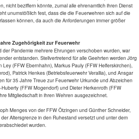
, nicht beziffern könnte, zumal alle ehrenamtlich ihren Dienst
eht unumstößlich fest, dass die die Feuerwehren sich auf die
verlassen können, da auch die Anforderungen immer größer
 Jahre Zugehörigkeit zur Feuerwehr
d der Pandemie mehrere Ehrungen verschoben wurden, war
ender entstanden. Stellvertretend für alle Geehrten werden Jörg
n Ley (FFW Ebernhahn), Markus Pauly (FFW Helferskirchen),
d), Patrick Henkes (Betriebsfeuerwehr Verallia), und Ansgar
en für 35 Jahre Treue zur Feuerwehr Urkunde und Abzeichen
-Huberty (FFW Mogendorf) und Dieter Herkenroth (FFW
hre Mitgliedschaft in ihren Wehren ausgezeichnet.
stoph Menges von der FFW Ötzingen und Günther Schneider,
er Altersgrenze in den Ruhestand versetzt und unter dem
erabschiedet wurden.