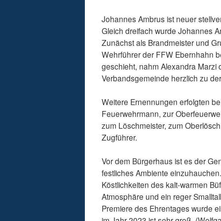
Johannes Ambrus ist neuer stellv
Gleich dreifach wurde Johannes 
Zunächst als Brandmeister und Gr
Wehrführer der FFW Ebernhahn best
geschieht, nahm Alexandra Marzi d
Verbandsgemeinde herzlich zu de
Weitere Ernennungen erfolgten be
Feuerwehrmann, zur Oberfeuerwe
zum Löschmeister, zum Oberlösch
Zugführer.
Vor dem Bürgerhaus ist es der Ge
festliches Ambiente einzuhauchen.
Köstlichkeiten des kalt-warmen Bü
Atmosphäre und ein reger Smallt
Premiere des Ehrentages wurde ein
im Jahr 2023 ist sehr groß. (Wolf