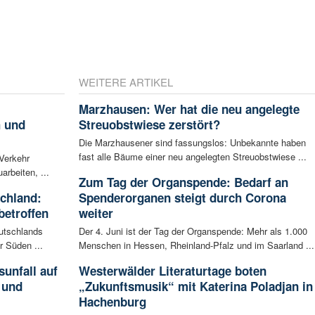
WEITERE ARTIKEL
Marzhausen: Wer hat die neu angelegte
h und
Streuobstwiese zerstört?
Die Marzhausener sind fassungslos: Unbekannte haben
fast alle Bäume einer neu angelegten Streuobstwiese ...
 Verkehr
arbeiten, ...
Zum Tag der Organspende: Bedarf an
schland:
Spenderorganen steigt durch Corona
betroffen
weiter
eutschlands
Der 4. Juni ist der Tag der Organspende: Mehr als 1.000
r Süden ...
Menschen in Hessen, Rheinland-Pfalz und im Saarland ...
unfall auf
Westerwälder Literaturtage boten
 und
„Zukunftsmusik“ mit Katerina Poladjan in
Hachenburg