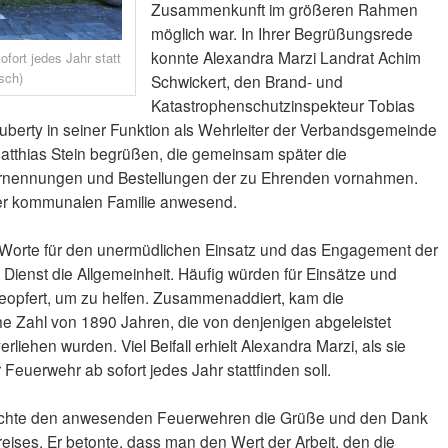
Zusammenkunft im größeren Rahmen
möglich war. In Ihrer Begrüßungsrede
konnte Alexandra Marzi Landrat Achim
fort jedes Jahr statt
sch)
Schwickert, den Brand- und
Katastrophenschutzinspekteur Tobias
erty in seiner Funktion als Wehrleiter der Verbandsgemeinde
Matthias Stein begrüßen, die gemeinsam später die
 Ernennungen und Bestellungen der zu Ehrenden vornahmen.
der kommunalen Familie anwesend.
 Worte für den unermüdlichen Einsatz und das Engagement der
Dienst die Allgemeinheit. Häufig würden für Einsätze und
geopfert, um zu helfen. Zusammenaddiert, kam die
che Zahl von 1890 Jahren, die von denjenigen abgeleistet
iehen wurden. Viel Beifall erhielt Alexandra Marzi, als sie
Feuerwehr ab sofort jedes Jahr stattfinden soll.
achte den anwesenden Feuerwehren die Grüße und den Dank
ises. Er betonte, dass man den Wert der Arbeit, den die