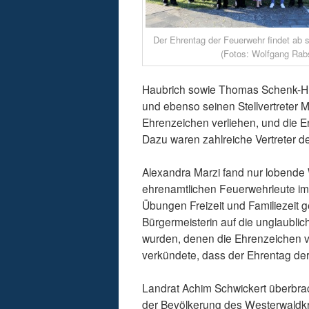
Der Ehrentag der Feuerwehr findet ab so
(Fotos: Wolfgang Rab
Haubrich sowie Thomas Schenk-Hub
und ebenso seinen Stellvertreter 
Ehrenzeichen verliehen, und die
Dazu waren zahlreiche Vertreter 
Alexandra Marzi fand nur lobende
ehrenamtlichen Feuerwehrleute im 
Übungen Freizeit und Familiezeit 
Bürgermeisterin auf die unglaubli
wurden, denen die Ehrenzeichen verl
verkündete, dass der Ehrentag der 
Landrat Achim Schwickert überbr
der Bevölkerung des Westerwaldkre