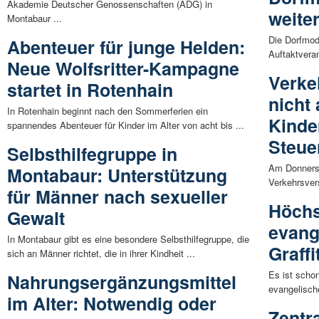
Akademie Deutscher Genossenschaften (ADG) in
weite
Montabaur ...
Die Dorfmod
Abenteuer für junge Helden:
Auftaktveran
Neue Wolfsritter-Kampagne
Verke
startet in Rotenhain
nicht
In Rotenhain beginnt nach den Sommerferien ein
Kinde
spannendes Abenteuer für Kinder im Alter von acht bis ...
Steue
Selbsthilfegruppe in
Am Donnersta
Montabaur: Unterstützung
Verkehrsvers
für Männer nach sexueller
Höchs
Gewalt
evang
In Montabaur gibt es eine besondere Selbsthilfegruppe, die
Graffi
sich an Männer richtet, die in ihrer Kindheit ...
Es ist schon
Nahrungsergänzungsmittel
evangelisch
im Alter: Notwendig oder
Zentr