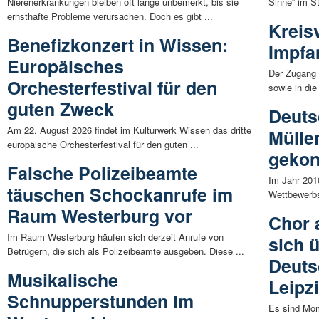
Nierenerkrankungen bleiben oft lange unbemerkt, bis sie
Sinne“ im St
ernsthafte Probleme verursachen. Doch es gibt ...
Kreis
Benefizkonzert in Wissen:
Impfa
Europäisches
Der Zugang 
Orchesterfestival für den
sowie in die
guten Zweck
Deuts
Am 22. August 2026 findet im Kulturwerk Wissen das dritte
Mülle
europäische Orchesterfestival für den guten ...
gekon
Falsche Polizeibeamte
Im Jahr 2010
täuschen Schockanrufe im
Wettbewerbs
Raum Westerburg vor
Chor 
Im Raum Westerburg häufen sich derzeit Anrufe von
sich 
Betrügern, die sich als Polizeibeamte ausgeben. Diese ...
Deuts
Musikalische
Leipz
Schnupperstunden im
Es sind Mom