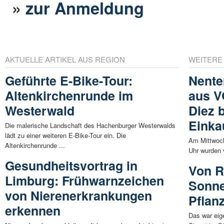
»
zur Anmeldung
AKTUELLE ARTIKEL AUS REGION
WEITERE
Geführte E-Bike-Tour:
Nente
Altenkirchenrunde im
aus V
Westerwald
Diez 
Einka
Die malerische Landschaft des Hachenburger Westerwalds
lädt zu einer weiteren E-Bike-Tour ein. Die
Am Mittwoch
Altenkirchenrunde ...
Uhr wurden v
Gesundheitsvortrag in
Von R
Limburg: Frühwarnzeichen
Sonne
von Nierenerkrankungen
Pflanz
erkennen
Das war eige