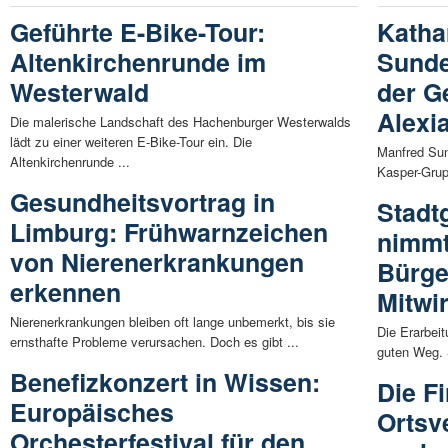
Geführte E-Bike-Tour:
Katha
Altenkirchenrunde im
Sunde
Westerwald
der G
Alexi
Die malerische Landschaft des Hachenburger Westerwalds
lädt zu einer weiteren E-Bike-Tour ein. Die
Manfred Sun
Altenkirchenrunde ...
Kasper-Grupp
Gesundheitsvortrag in
Stadt
Limburg: Frühwarnzeichen
nimmt
von Nierenerkrankungen
Bürge
erkennen
Mitwi
Nierenerkrankungen bleiben oft lange unbemerkt, bis sie
Die Erarbei
ernsthafte Probleme verursachen. Doch es gibt ...
guten Weg. 
Benefizkonzert in Wissen:
Die F
Europäisches
Ortsv
Orchesterfestival für den