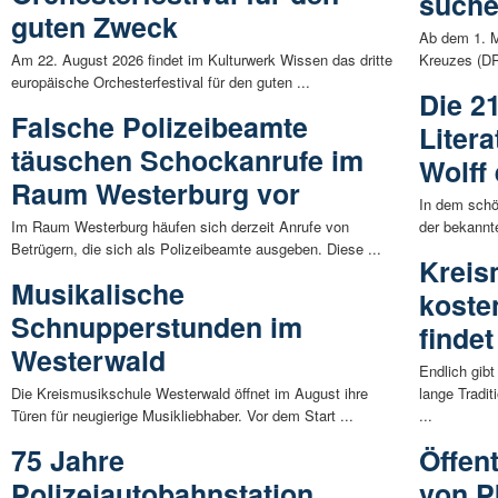
suche
guten Zweck
Ab dem 1. M
Am 22. August 2026 findet im Kulturwerk Wissen das dritte
Kreuzes (DR
europäische Orchesterfestival für den guten ...
Die 2
Falsche Polizeibeamte
Liter
täuschen Schockanrufe im
Wolff 
Raum Westerburg vor
In dem schö
Im Raum Westerburg häufen sich derzeit Anrufe von
der bekannte
Betrügern, die sich als Polizeibeamte ausgeben. Diese ...
Kreis
Musikalische
koste
Schnupperstunden im
findet
Westerwald
Endlich gibt
Die Kreismusikschule Westerwald öffnet im August ihre
lange Tradi
Türen für neugierige Musikliebhaber. Vor dem Start ...
...
75 Jahre
Öffen
Polizeiautobahnstation
von P