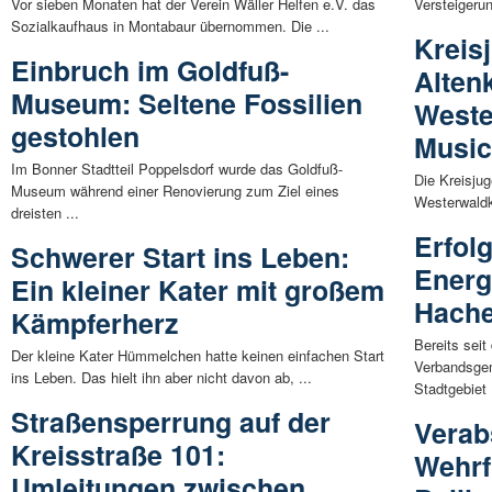
Vor sieben Monaten hat der Verein Wäller Helfen e.V. das
Versteigerun
Sozialkaufhaus in Montabaur übernommen. Die ...
Kreis
Einbruch im Goldfuß-
Alten
Museum: Seltene Fossilien
Weste
gestohlen
Music
Im Bonner Stadtteil Poppelsdorf wurde das Goldfuß-
Die Kreisju
Museum während einer Renovierung zum Ziel eines
Westerwaldkr
dreisten ...
Erfol
Schwerer Start ins Leben:
Energ
Ein kleiner Kater mit großem
Hach
Kämpferherz
Bereits seit
Der kleine Kater Hümmelchen hatte keinen einfachen Start
Verbandsge
ins Leben. Das hielt ihn aber nicht davon ab, ...
Stadtgebiet 
Straßensperrung auf der
Verab
Kreisstraße 101:
Wehrf
Umleitungen zwischen