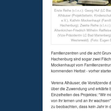
Erste Reihe (v.l.n.r.): Georg Huf (LC B
Alhäuser (Projektleiterin, Kindersc
e.V.), Kathrin Mockenhaupt (Famil
Hachenburg); Zweite Reihe (v.l.n.r.
Altenkirchen-Friedrich Wilhelm Raiffei
(Vize-Präsidentin LC Bad Marienberg
Westerwald). (Foto: Eugen 
Familienzentren und die acht Gru
Hachenburg sind sogar zwei Fläche
Mockenhaupt vom Familienzentrum 
kommenden Herbst - vorher starte
Verena Alhäuser, die Vorsitzende 
über die Zuwendung und erklärte b
Einzelheiten des Projektes: "Wir m
von ihr lernen und an ihr wachsen
zu beobachten, dass kein Jahr in d