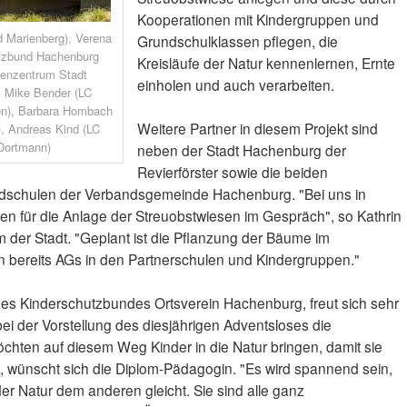
Kooperationen mit Kindergruppen und
ad Marienberg), Verena
Grundschulklassen pflegen, die
hutzbund Hachenburg
Kreisläufe der Natur kennenlernen, Ernte
ienzentrum Stadt
einholen und auch verarbeiten.
): Mike Bender (LC
sen), Barbara Hombach
Weitere Partner in diesem Projekt sind
), Andreas Kind (LC
Dortmann)
neben der Stadt Hachenburg der
Revierförster sowie die beiden
ndschulen der Verbandsgemeinde Hachenburg. "Bei uns in
n für die Anlage der Streuobstwiesen im Gespräch", so Kathrin
der Stadt. "Geplant ist die Pflanzung der Bäume im
n bereits AGs in den Partnerschulen und Kindergruppen."
des Kinderschutzbundes Ortsverein Hachenburg, freut sich sehr
ei der Vorstellung des diesjährigen Adventsloses die
öchten auf diesem Weg Kinder in die Natur bringen, damit sie
", wünscht sich die Diplom-Pädagogin. "Es wird spannend sein,
er Natur dem anderen gleicht. Sie sind alle ganz