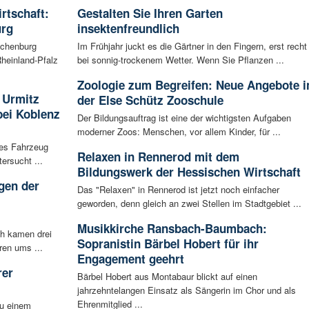
irtschaft:
Gestalten Sie Ihren Garten
urg
insektenfreundlich
achenburg
Im Frühjahr juckt es die Gärtner in den Fingern, erst recht
heinland-Pfalz
bei sonnig-trockenem Wetter. Wenn Sie Pflanzen ...
Zoologie zum Begreifen: Neue Angebote i
 Urmitz
der Else Schütz Zooschule
bei Koblenz
Der Bildungsauftrag ist eine der wichtigsten Aufgaben
moderner Zoos: Menschen, vor allem Kinder, für ...
les Fahrzeug
Relaxen in Rennerod mit dem
ersucht ...
Bildungswerk der Hessischen Wirtschaft
gen der
Das "Relaxen" in Rennerod ist jetzt noch einfacher
i
geworden, denn gleich an zwei Stellen im Stadtgebiet ...
Musikkirche Ransbach-Baumbach:
ch kamen drei
Sopranistin Bärbel Hobert für ihr
ren ums ...
Engagement geehrt
rer
Bärbel Hobert aus Montabaur blickt auf einen
jahrzehntelangen Einsatz als Sängerin im Chor und als
Ehrenmitglied ...
zu einem