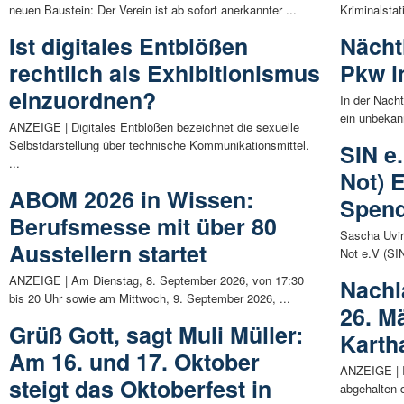
neuen Baustein: Der Verein ist ab sofort anerkannter ...
Kriminalstat
Ist digitales Entblößen
Nächt
rechtlich als Exhibitionismus
Pkw i
einzuordnen?
In der Nach
ein unbekann
ANZEIGE | Digitales Entblößen bezeichnet die sexuelle
Selbstdarstellung über technische Kommunikationsmittel.
SIN e.
...
Not) 
ABOM 2026 in Wissen:
Spend
Berufsmesse mit über 80
Sascha Uvira
Ausstellern startet
Not e.V (SIN
ANZEIGE | Am Dienstag, 8. September 2026, von 17:30
Nachl
bis 20 Uhr sowie am Mittwoch, 9. September 2026, ...
26. M
Grüß Gott, sagt Muli Müller:
Karth
Am 16. und 17. Oktober
ANZEIGE | 
steigt das Oktoberfest in
abgehalten 