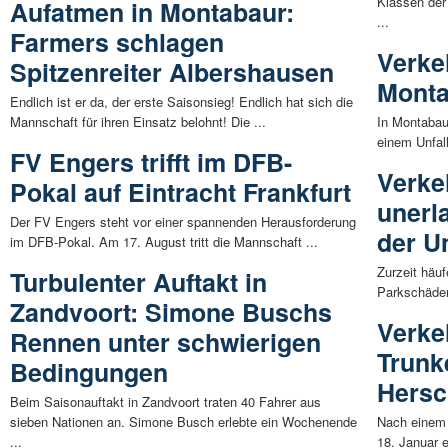
Klassen der
Aufatmen in Montabaur:
...
Farmers schlagen
Verkeh
Spitzenreiter Albershausen
Monta
Endlich ist er da, der erste Saisonsieg! Endlich hat sich die
Mannschaft für ihren Einsatz belohnt! Die ...
In Montabau
einem Unfal
FV Engers trifft im DFB-
Verke
Pokal auf Eintracht Frankfurt
unerl
Der FV Engers steht vor einer spannenden Herausforderung
der Un
im DFB-Pokal. Am 17. August tritt die Mannschaft ...
Zurzeit häuf
Turbulenter Auftakt in
Parkschäden
Zandvoort: Simone Buschs
Verke
Rennen unter schwierigen
Trunk
Bedingungen
Hers
Beim Saisonauftakt in Zandvoort traten 40 Fahrer aus
sieben Nationen an. Simone Busch erlebte ein Wochenende
Nach einem 
...
18. Januar e