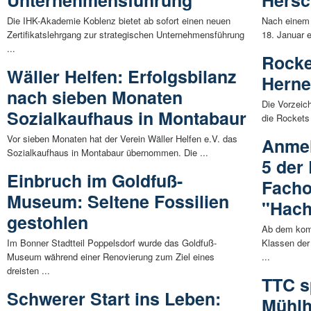
Die IHK-Akademie Koblenz bietet ab sofort einen neuen
Nach einem 
Zertifikatslehrgang zur strategischen Unternehmensführung
18. Januar e
...
Rocke
Wäller Helfen: Erfolgsbilanz
Herne
nach sieben Monaten
Die Vorzeich
Sozialkaufhaus in Montabaur
die Rockets 
Vor sieben Monaten hat der Verein Wäller Helfen e.V. das
Anmel
Sozialkaufhaus in Montabaur übernommen. Die ...
5 der
Einbruch im Goldfuß-
Facho
Museum: Seltene Fossilien
"Hach
gestohlen
Ab dem komm
Im Bonner Stadtteil Poppelsdorf wurde das Goldfuß-
Klassen der
Museum während einer Renovierung zum Ziel eines
...
dreisten ...
TTC s
Schwerer Start ins Leben:
Mühlh