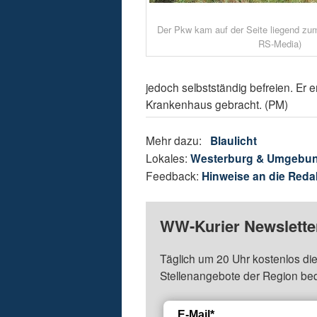
Der Pkw kam auf der Seite liegend zum
RS-Media)
jedoch selbstständig befreien. Er 
Krankenhaus gebracht. (PM)
Mehr dazu:
Blaulicht
Lokales:
Westerburg & Umgebu
Feedback:
Hinweise an die Reda
WW-Kurier Newsletter
Täglich um 20 Uhr kostenlos die
Stellenangebote der Region be
E-Mail*