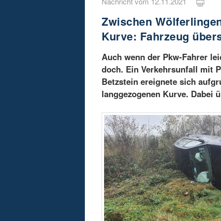
Nachricht vom 12.11.2021
Zwischen Wölferlingen
Kurve: Fahrzeug übers
Auch wenn der Pkw-Fahrer leic
doch. Ein Verkehrsunfall mit 
Betzstein ereignete sich aufg
langgezogenen Kurve. Dabei ü