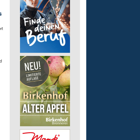
s
rt
d