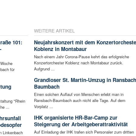
WEITERE ARTIKEL
raße 101:
Neujahrskonzert mit dem Konzertorcheste
-
Koblenz in Montabaur
Nach einem Jahr Corona-Pause kehrt das erfolgreiche
Konzertorchester Koblenz nach Montabaur zurück.
n Woche
Aufgrund ...
bach für
Grandioser St. Martin-Umzug in Ransbach
ltung
Baumbach
Einen solchen Auflauf von Menschen erlebt man in
Ransbach-Baumbach auch nicht alle Tage. Auf dem
staltung "Rhein
Vorplatz ...
he ...
IHK organisierte HR-Bar-Camp zur
rsunfall
Steigerung der Arbeitgeberattraktivität
odesopfer
Auf Einladung der IHK trafen sich Personaler zum dritten
en Linkenbach