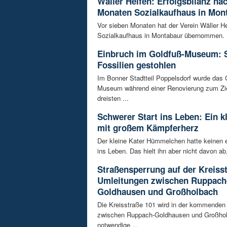
Wäller Helfen: Erfolgsbilanz na
Monaten Sozialkaufhaus in Mon
Vor sieben Monaten hat der Verein Wäller He
Sozialkaufhaus in Montabaur übernommen. D
Einbruch im Goldfuß-Museum: 
Fossilien gestohlen
Im Bonner Stadtteil Poppelsdorf wurde das 
Museum während einer Renovierung zum Zie
dreisten ...
Schwerer Start ins Leben: Ein k
mit großem Kämpferherz
Der kleine Kater Hümmelchen hatte keinen e
ins Leben. Das hielt ihn aber nicht davon ab,
Straßensperrung auf der Kreisst
Umleitungen zwischen Ruppach
Goldhausen und Großholbach
Die Kreisstraße 101 wird in der kommende
zwischen Ruppach-Goldhausen und Großhol
notwendige ...