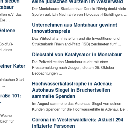
ch sieben
seine jüdischen Wurzeln im Westerwald
tabaur
Der Montabaurer Stadtarchivar Dennis Röhrig deckt viele
lfen e.V. das
Spuren auf: Ein Nachfahre von Holocaust-Flüchtlingen, ...
ie ...
Unternehmen aus Montabaur gewinnt
Seltene
Innovationspreis
Das Wirtschaftsministerium und die Investitions- und
Goldfuß-
Strukturbank Rheinland-Pfalz (ISB) zeichneten fünf ...
l eines
Diebstahl von Katalysator in Montabaur
Die Polizeidirektion Montabaur sucht mit einer
leiner Kater
Pressemeldung nach Zeugen, die am 26. Oktober
Beobachtungen ...
infachen Start
Hochwasserkatastrophe in Adenau:
 ...
Autohaus Siegel in Bruchertseifen
raße 101:
sammelte Spenden
-
Im August sammelte das Autohaus Siegel von seinen
Kunden Spenden für die Hochwasserhilfe in Adenau. Bei .
n Woche
Corona im Westerwaldkreis: Aktuell 294
bach für
infizierte Personen