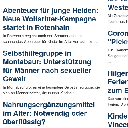
Weste
Abenteuer für junge Helden:
Mit Zuversic
Neue Wolfsritter-Kampagne
Tourismus in
startet in Rotenhain
Coron
In Rotenhain beginnt nach den Sommerferien ein
"Pick
spannendes Abenteuer für Kinder im Alter von acht bis ...
Ein Livekon
Selbsthilfegruppe in
Sängerinnen
Montabaur: Unterstützung
...
für Männer nach sexueller
Hilger
Gewalt
Ferie
In Montabaur gibt es eine besondere Selbsthilfegruppe, die
zum E
sich an Männer richtet, die in ihrer Kindheit ...
Das war ein
Nahrungsergänzungsmittel
Ferien: Die 
im Alter: Notwendig oder
Kinde
überflüssig?
Vince