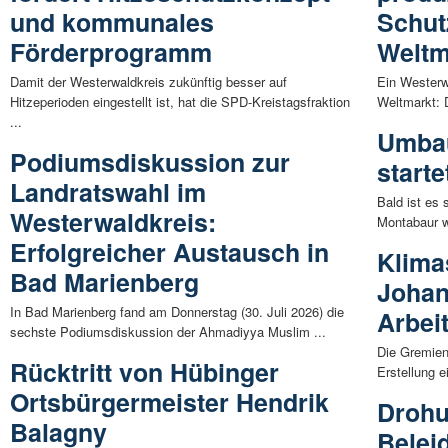
und kommunales
Schut
Förderprogramm
Weltm
Damit der Westerwaldkreis zukünftig besser auf
Ein Westerw
Hitzeperioden eingestellt ist, hat die SPD-Kreistagsfraktion
Weltmarkt: 
...
Umba
Podiumsdiskussion zur
starte
Landratswahl im
Bald ist es
Westerwaldkreis:
Montabaur w
Erfolgreicher Austausch in
Klima
Bad Marienberg
Joha
In Bad Marienberg fand am Donnerstag (30. Juli 2026) die
Arbeit
sechste Podiumsdiskussion der Ahmadiyya Muslim ...
Die Gremien
Rücktritt von Hübinger
Erstellung e
Ortsbürgermeister Hendrik
Droh
Balagny
Belei